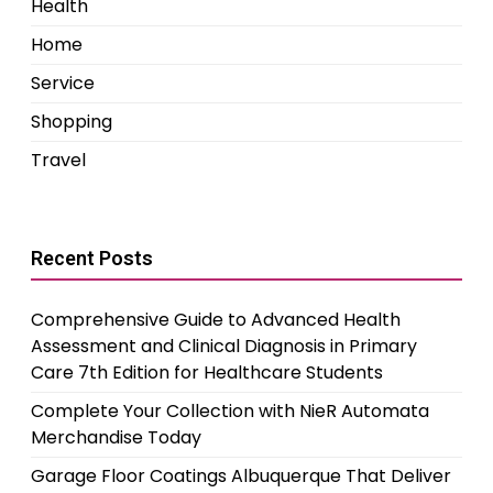
Health
Home
Service
Shopping
Travel
Recent Posts
Comprehensive Guide to Advanced Health
Assessment and Clinical Diagnosis in Primary
Care 7th Edition for Healthcare Students
Complete Your Collection with NieR Automata
Merchandise Today
Garage Floor Coatings Albuquerque That Deliver