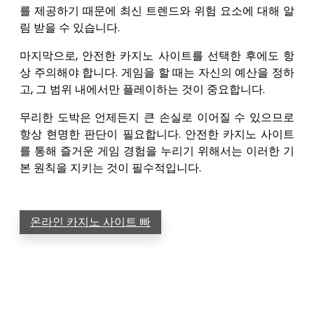
를 제공하기 때문에 최신 트렌드와 위험 요소에 대해 알
림 받을 수 있습니다.
마지막으로, 안전한 카지노 사이트를 선택한 후에도 항
상 주의해야 합니다. 게임을 할 때는 자신의 예산을 정하
고, 그 범위 내에서만 플레이하는 것이 중요합니다.
무리한 도박은 언제든지 큰 손실로 이어질 수 있으므로
항상 현명한 판단이 필요합니다. 안전한 카지노 사이트
를 통해 즐거운 게임 경험을 누리기 위해서는 이러한 기
본 원칙을 지키는 것이 필수적입니다.
온라인 카지노 사이트 빠