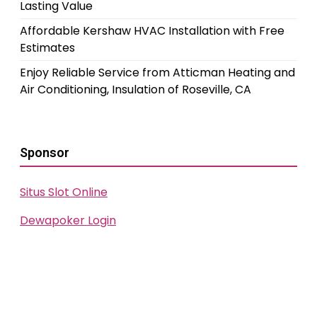
Lasting Value
Affordable Kershaw HVAC Installation with Free
Estimates
Enjoy Reliable Service from Atticman Heating and
Air Conditioning, Insulation of Roseville, CA
Sponsor
Situs Slot Online
Dewapoker Login