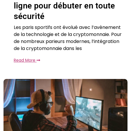
ligne pour débuter en toute
sécurité
Les paris sportifs ont évolué avec l’avènement
de la technologie et de la cryptomonnaie. Pour
de nombreux parieurs modernes, l’intégration
de la cryptomonnaie dans les
Read More