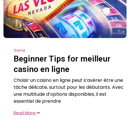
Game
Beginner Tips for meilleur
casino en ligne
Choisir un casino en ligne peut s’avérer être une
tâche délicate, surtout pour les débutants. Avec
une multitude d’options disponibles, il est
essentiel de prendre
Read More