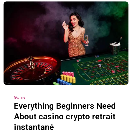
Game
Everything Beginners Need
About casino crypto retrait
instantané