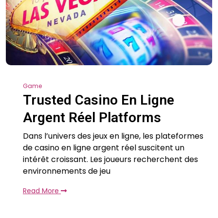
Game
Trusted Casino En Ligne
Argent Réel Platforms
Dans l’univers des jeux en ligne, les plateformes
de casino en ligne argent réel suscitent un
intérêt croissant. Les joueurs recherchent des
environnements de jeu
Read More