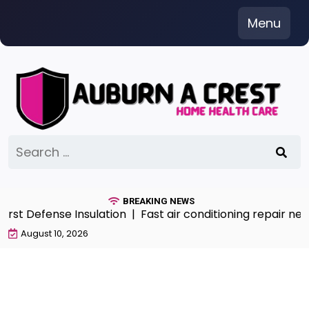
Skip
Menu
to
content
Search
for:
BREAKING NEWS
st Defense Insulation |
Fast air conditioning repair nea
August 10, 2026