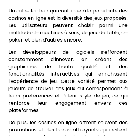
Un autre facteur qui contribue à la popularité des
casinos en ligne est la diversité des jeux proposés.
Les utilisateurs peuvent choisir parmi une
multitude de machines à sous, de jeux de table, de
poker, et bien d’autres encore.
Les développeurs de logiciels s’efforcent
constamment d’innover, en créant des
graphismes de haute qualité et des
fonctionnalités interactives qui enrichissent
l’expérience de jeu. Cette variété permet aux
joueurs de trouver des jeux qui correspondent à
leurs préférences et à leur style de jeu, ce qui
renforce leur engagement envers ces
plateformes.
De plus, les casinos en ligne offrent souvent des
promotions et des bonus attrayants qui incitent