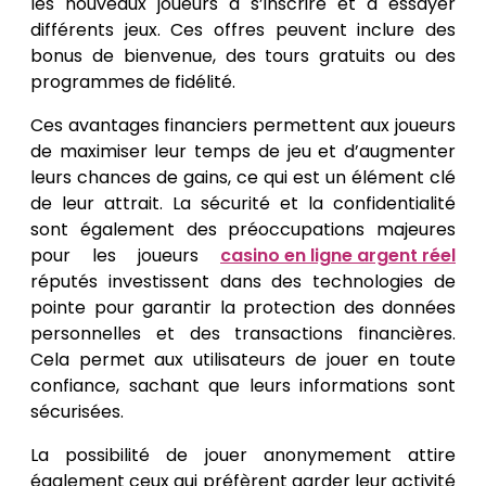
les nouveaux joueurs à s’inscrire et à essayer
différents jeux. Ces offres peuvent inclure des
bonus de bienvenue, des tours gratuits ou des
programmes de fidélité.
Ces avantages financiers permettent aux joueurs
de maximiser leur temps de jeu et d’augmenter
leurs chances de gains, ce qui est un élément clé
de leur attrait. La sécurité et la confidentialité
sont également des préoccupations majeures
pour les joueurs
casino en ligne argent réel
réputés investissent dans des technologies de
pointe pour garantir la protection des données
personnelles et des transactions financières.
Cela permet aux utilisateurs de jouer en toute
confiance, sachant que leurs informations sont
sécurisées.
La possibilité de jouer anonymement attire
également ceux qui préfèrent garder leur activité