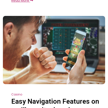
Read More
Casino
Easy Navigation Features on