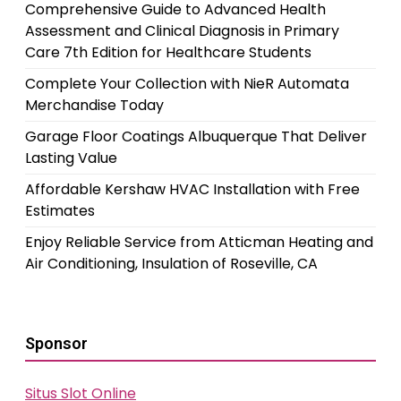
Comprehensive Guide to Advanced Health
Assessment and Clinical Diagnosis in Primary
Care 7th Edition for Healthcare Students
Complete Your Collection with NieR Automata
Merchandise Today
Garage Floor Coatings Albuquerque That Deliver
Lasting Value
Affordable Kershaw HVAC Installation with Free
Estimates
Enjoy Reliable Service from Atticman Heating and
Air Conditioning, Insulation of Roseville, CA
Sponsor
Situs Slot Online