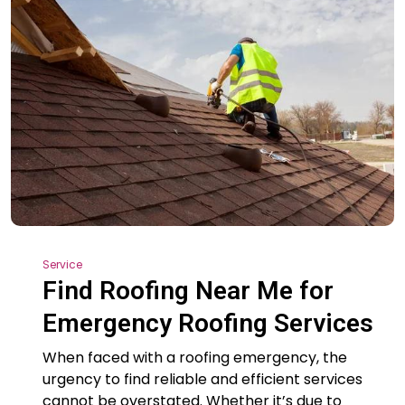
Service
Find Roofing Near Me for
Emergency Roofing Services
When faced with a roofing emergency, the
urgency to find reliable and efficient services
cannot be overstated. Whether it’s due to