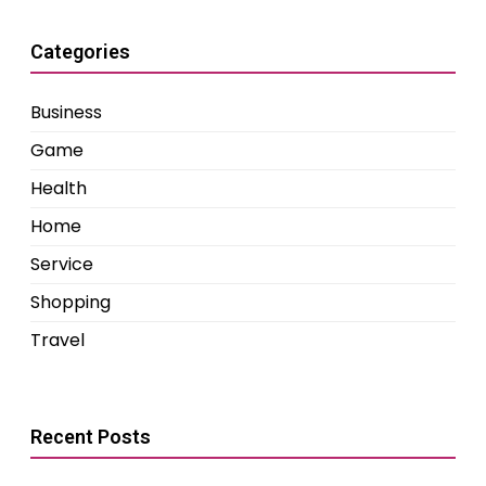
Categories
Business
Game
Health
Home
Service
Shopping
Travel
Recent Posts