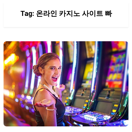
Tag:
온라인 카지노 사이트 빠