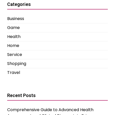
Categories
Business
Game
Health
Home
Service
Shopping
Travel
Recent Posts
Comprehensive Guide to Advanced Health