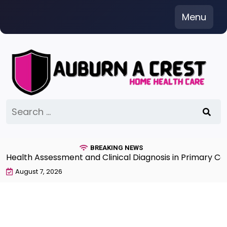
Skip
Menu
to
content
Search
for:
BREAKING NEWS
lth Assessment and Clinical Diagnosis in Primary Care 
August 7, 2026