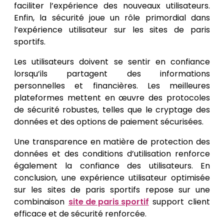
faciliter l’expérience des nouveaux utilisateurs.
Enfin, la sécurité joue un rôle primordial dans
l’expérience utilisateur sur les sites de paris
sportifs.
Les utilisateurs doivent se sentir en confiance
lorsqu’ils partagent des informations
personnelles et financières. Les meilleures
plateformes mettent en œuvre des protocoles
de sécurité robustes, telles que le cryptage des
données et des options de paiement sécurisées.
Une transparence en matière de protection des
données et des conditions d’utilisation renforce
également la confiance des utilisateurs. En
conclusion, une expérience utilisateur optimisée
sur les sites de paris sportifs repose sur une
combinaison
site de paris sportif
support client
efficace et de sécurité renforcée.