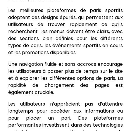
Les meilleures plateformes de paris sportifs
adoptent des designs épurés, qui permettent aux
utilisateurs de trouver rapidement ce qu’ils
recherchent. Les menus doivent être clairs, avec
des sections bien définies pour les différents
types de paris, les événements sportifs en cours
et les promotions disponibles.
Une navigation fluide et sans accrocs encourage
les utilisateurs à passer plus de temps sur le site
et à explorer les différentes options de paris. La
rapidité de chargement des pages est
également cruciale.
Les utilisateurs n’apprécient pas d’attendre
longtemps pour accéder aux informations ou
pour placer un pari. Des plateformes
performantes investissent dans des technologies