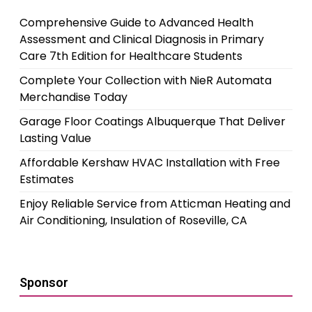
Comprehensive Guide to Advanced Health
Assessment and Clinical Diagnosis in Primary
Care 7th Edition for Healthcare Students
Complete Your Collection with NieR Automata
Merchandise Today
Garage Floor Coatings Albuquerque That Deliver
Lasting Value
Affordable Kershaw HVAC Installation with Free
Estimates
Enjoy Reliable Service from Atticman Heating and
Air Conditioning, Insulation of Roseville, CA
Sponsor