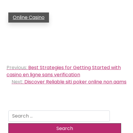
Online Casino
Post
Previous:
Best Strategies for Getting Started with
navigation
casino en ligne sans verification
Next:
Discover Reliable siti poker online non aams
Search
for: