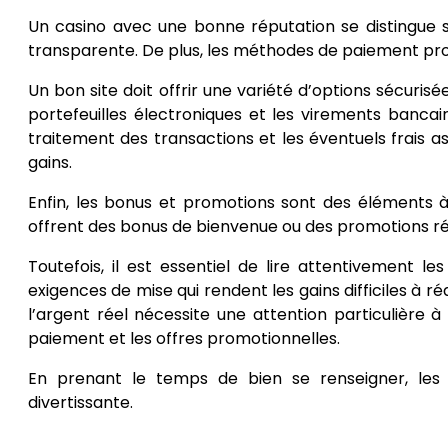
Un casino avec une bonne réputation se distingue s
transparente. De plus, les méthodes de paiement prop
Un bon site doit offrir une variété d’options sécurisée
portefeuilles électroniques et les virements bancai
traitement des transactions et les éventuels frais as
gains.
Enfin, les bonus et promotions sont des éléments à
offrent des bonus de bienvenue ou des promotions régu
Toutefois, il est essentiel de lire attentivement le
exigences de mise qui rendent les gains difficiles à ré
l’argent réel nécessite une attention particulière à
paiement et les offres promotionnelles.
En prenant le temps de bien se renseigner, les 
divertissante.