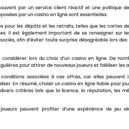
ouvent par un service client réactif et une politique 
osées par un casino en ligne sont essentielles.
s pour les dépôts et les retraits, telles que les cartes de
res. Il est également important de se renseigner sur le
sociés, afin d’éviter toute surprise désagréable lors des 
 considérer lors du choix d’un casino en ligne. De nom
lières pour attirer de nouveaux joueurs et fidéliser les a
s conditions associées à ces offres, car elles peuvent 
aliser. En résumé, choisir un casino en ligne fiable pour j
 divers critères tels que la licence, la réputation, les 
joueurs peuvent profiter d’une expérience de jeu sé