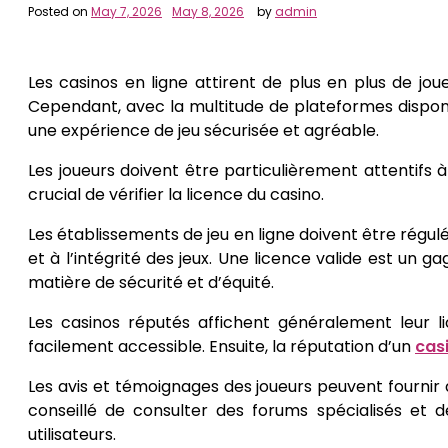
Posted on
May 7, 2026
May 8, 2026
by
admin
Les casinos en ligne attirent de plus en plus de jou
Cependant, avec la multitude de plateformes disponibl
une expérience de jeu sécurisée et agréable.
Les joueurs doivent être particulièrement attentifs à c
crucial de vérifier la licence du casino.
Les établissements de jeu en ligne doivent être régul
et à l’intégrité des jeux. Une licence valide est un g
matière de sécurité et d’équité.
Les casinos réputés affichent généralement leur l
facilement accessible. Ensuite, la réputation d’un
casi
Les avis et témoignages des joueurs peuvent fournir d
conseillé de consulter des forums spécialisés et d
utilisateurs.