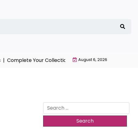
Complete Your Collection with NieR Automata Merchand
August 6, 2026
Search
for: