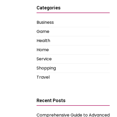
Categories
Business
Game
Health
Home
Service
Shopping
Travel
Recent Posts
Comprehensive Guide to Advanced