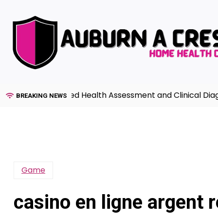
Skip
to
content
de to Advanced Health Assessment and Clinical Diagnosi
BREAKING NEWS
Game
casino en ligne argent r