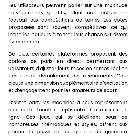
Les utilisateurs peuvent parier sur une multitude
d’événements sportifs, allant des matchs de
football aux compétitions de tennis. Les cotes
proposées sont souvent compétitives, ce qui
incite les parieurs à tenter leur chance sur divers
événements.
De plus, certaines plateformes proposent des
options de paris en direct, permettant aux
utilisateurs d’ajuster leurs mises en temps réel en
fonction du déroulement des événements. Cela
ajoute une dimension supplémentaire d’excitation
et d’engagement pour les amateurs de sport.
D’autre part, les machines à sous représentent
une autre facette captivante des casinos en
ligne. Ces jeux, qui se déclinent sous de
nombreuses thématiques et styles, offrent aux
joueurs la possibilité de gagner de généreux