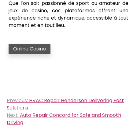
Que l’on soit passionné de sport ou amateur de
jeux de casino, ces plateformes offrent une
expérience riche et dynamique, accessible à tout
moment et en tout lieu.
Online Casino
Post
Previous:
HVAC Repair Henderson Delivering Fast
navigation
Solutions
Next:
Auto Repair Concord for Safe and Smooth
Driving