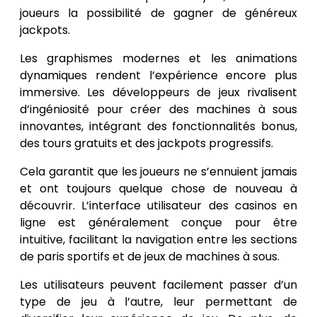
joueurs la possibilité de gagner de généreux
jackpots.
Les graphismes modernes et les animations
dynamiques rendent l’expérience encore plus
immersive. Les développeurs de jeux rivalisent
d’ingéniosité pour créer des machines à sous
innovantes, intégrant des fonctionnalités bonus,
des tours gratuits et des jackpots progressifs.
Cela garantit que les joueurs ne s’ennuient jamais
et ont toujours quelque chose de nouveau à
découvrir. L’interface utilisateur des casinos en
ligne est généralement conçue pour être
intuitive, facilitant la navigation entre les sections
de paris sportifs et de jeux de machines à sous.
Les utilisateurs peuvent facilement passer d’un
type de jeu à l’autre, leur permettant de