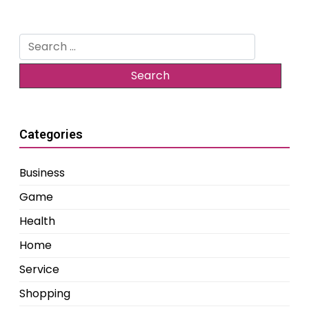
Search
for:
Categories
Business
Game
Health
Home
Service
Shopping