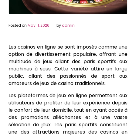
Posted on
May 11, 2026
by
admin
Les casinos en ligne se sont imposés comme une
option de divertissement populaire, offrant une
multitude de jeux allant des paris sportifs aux
machines à sous. Cette variété attire un large
public, allant des passionnés de sport aux
amateurs de jeux de casino traditionnels.
Les plateformes de jeux en ligne permettent aux
utilisateurs de profiter de leur expérience depuis
le confort de leur domicile, tout en ayant accès à
des promotions alléchantes et à une vaste
sélection de jeux. Les paris sportifs constituent
une des attractions majeures des casinos en