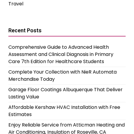
Travel
Recent Posts
Comprehensive Guide to Advanced Health
Assessment and Clinical Diagnosis in Primary
Care 7th Edition for Healthcare Students
Complete Your Collection with NieR Automata
Merchandise Today
Garage Floor Coatings Albuquerque That Deliver
Lasting Value
Affordable Kershaw HVAC Installation with Free
Estimates
Enjoy Reliable Service from Atticman Heating and
Air Conditioning, Insulation of Roseville, CA