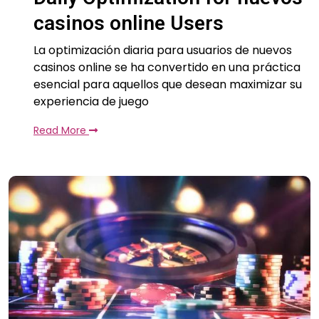
casinos online Users
La optimización diaria para usuarios de nuevos
casinos online se ha convertido en una práctica
esencial para aquellos que desean maximizar su
experiencia de juego
Read More