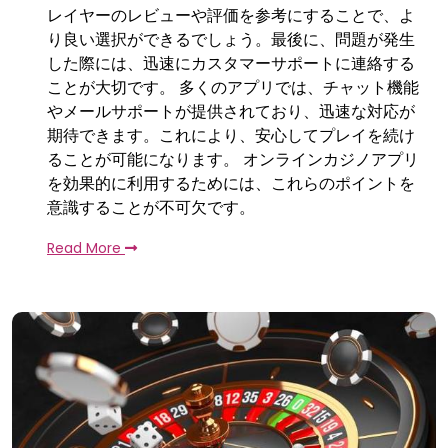
レイヤーのレビューや評価を参考にすることで、よ
り良い選択ができるでしょう。最後に、問題が発生
した際には、迅速にカスタマーサポートに連絡する
ことが大切です。 多くのアプリでは、チャット機能
やメールサポートが提供されており、迅速な対応が
期待できます。これにより、安心してプレイを続け
ることが可能になります。 オンラインカジノアプリ
を効果的に利用するためには、これらのポイントを
意識することが不可欠です。
Read More