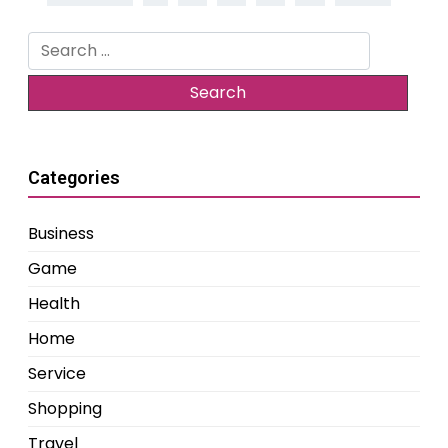
pagination
Search
for:
Categories
Business
Game
Health
Home
Service
Shopping
Travel