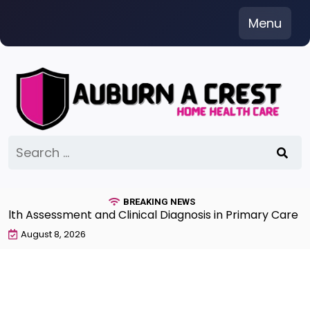
Skip
Menu
to
content
Search
for:
BREAKING NEWS
ment and Clinical Diagnosis in Primary Care 7th Editio
August 8, 2026