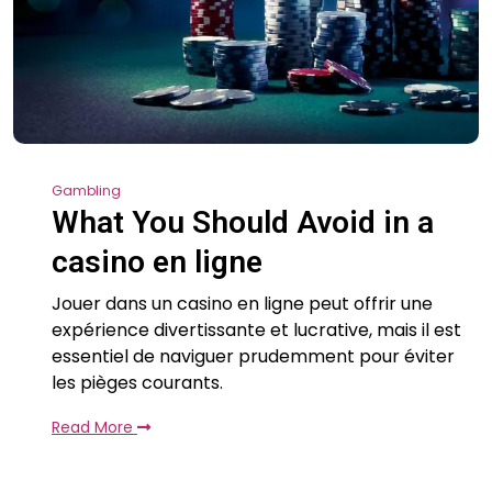
Gambling
What You Should Avoid in a
casino en ligne
Jouer dans un casino en ligne peut offrir une
expérience divertissante et lucrative, mais il est
essentiel de naviguer prudemment pour éviter
les pièges courants.
Read More