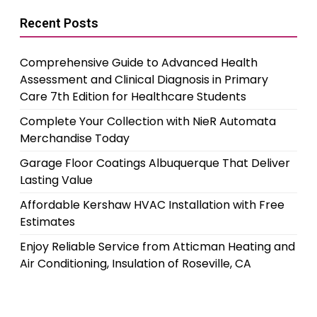
Recent Posts
Comprehensive Guide to Advanced Health
Assessment and Clinical Diagnosis in Primary
Care 7th Edition for Healthcare Students
Complete Your Collection with NieR Automata
Merchandise Today
Garage Floor Coatings Albuquerque That Deliver
Lasting Value
Affordable Kershaw HVAC Installation with Free
Estimates
Enjoy Reliable Service from Atticman Heating and
Air Conditioning, Insulation of Roseville, CA