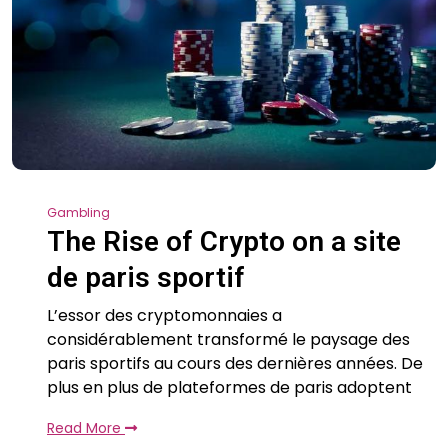
Gambling
The Rise of Crypto on a site
de paris sportif
L’essor des cryptomonnaies a
considérablement transformé le paysage des
paris sportifs au cours des dernières années. De
plus en plus de plateformes de paris adoptent
Read More