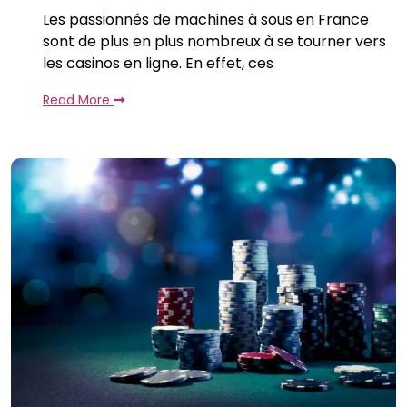
Les passionnés de machines à sous en France
sont de plus en plus nombreux à se tourner vers
les casinos en ligne. En effet, ces
Read More