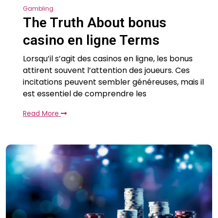
Gambling
The Truth About bonus
casino en ligne Terms
Lorsqu’il s’agit des casinos en ligne, les bonus
attirent souvent l’attention des joueurs. Ces
incitations peuvent sembler généreuses, mais il
est essentiel de comprendre les
Read More