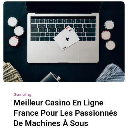
Gambling
Meilleur Casino En Ligne
France Pour Les Passionnés
De Machines À Sous