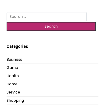
Search
for:
Categories
Business
Game
Health
Home
Service
Shopping