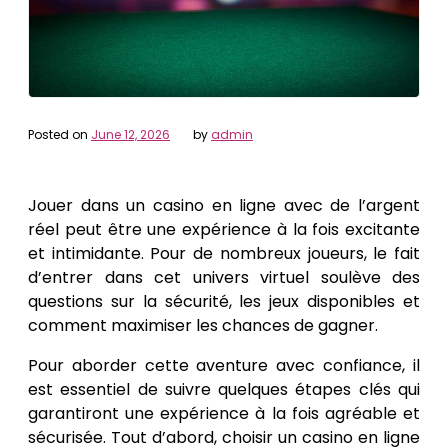
Posted on
June 12, 2026
by
admin
Jouer dans un casino en ligne avec de l’argent
réel peut être une expérience à la fois excitante
et intimidante. Pour de nombreux joueurs, le fait
d’entrer dans cet univers virtuel soulève des
questions sur la sécurité, les jeux disponibles et
comment maximiser les chances de gagner.
Pour aborder cette aventure avec confiance, il
est essentiel de suivre quelques étapes clés qui
garantiront une expérience à la fois agréable et
sécurisée. Tout d’abord, choisir un casino en ligne