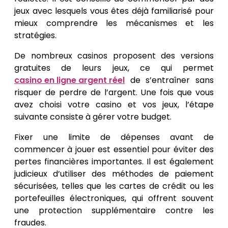
jeux avec lesquels vous êtes déjà familiarisé pour
mieux comprendre les mécanismes et les
stratégies.
De nombreux casinos proposent des versions
gratuites de leurs jeux, ce qui permet
casino en ligne argent réel
de s’entraîner sans
risquer de perdre de l’argent. Une fois que vous
avez choisi votre casino et vos jeux, l’étape
suivante consiste à gérer votre budget.
Fixer une limite de dépenses avant de
commencer à jouer est essentiel pour éviter des
pertes financières importantes. Il est également
judicieux d’utiliser des méthodes de paiement
sécurisées, telles que les cartes de crédit ou les
portefeuilles électroniques, qui offrent souvent
une protection supplémentaire contre les
fraudes.