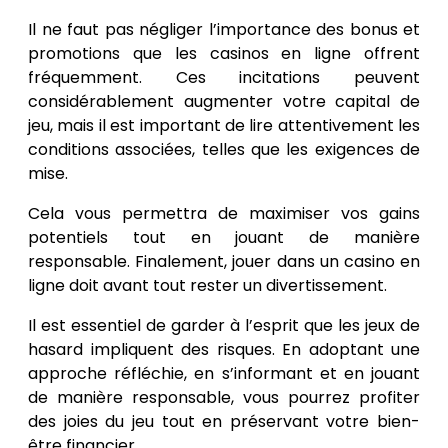
Il ne faut pas négliger l’importance des bonus et
promotions que les casinos en ligne offrent
fréquemment. Ces incitations peuvent
considérablement augmenter votre capital de
jeu, mais il est important de lire attentivement les
conditions associées, telles que les exigences de
mise.
Cela vous permettra de maximiser vos gains
potentiels tout en jouant de manière
responsable. Finalement, jouer dans un casino en
ligne doit avant tout rester un divertissement.
Il est essentiel de garder à l’esprit que les jeux de
hasard impliquent des risques. En adoptant une
approche réfléchie, en s’informant et en jouant
de manière responsable, vous pourrez profiter
des joies du jeu tout en préservant votre bien-
être financier.