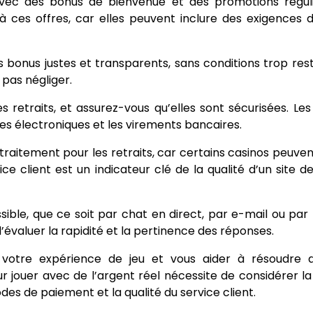
vec des bonus de bienvenue et des promotions réguliè
 à ces offres, car elles peuvent inclure des exigences 
s bonus justes et transparents, sans conditions trop restr
pas négliger.
les retraits, et assurez-vous qu’elles sont sécurisées. L
lles électroniques et les virements bancaires.
traitement pour les retraits, car certains casinos peuven
vice client est un indicateur clé de la qualité d’un site d
ssible, que ce soit par chat en direct, par e-mail ou par
d’évaluer la rapidité et la pertinence des réponses.
votre expérience de jeu et vous aider à résoudre d
 jouer avec de l’argent réel nécessite de considérer la l
des de paiement et la qualité du service client.