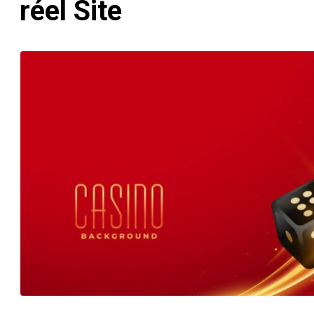
réel Site