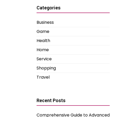
Categories
Business
Game
Health
Home
Service
Shopping
Travel
Recent Posts
Comprehensive Guide to Advanced