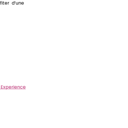
iter d’une
l Experience