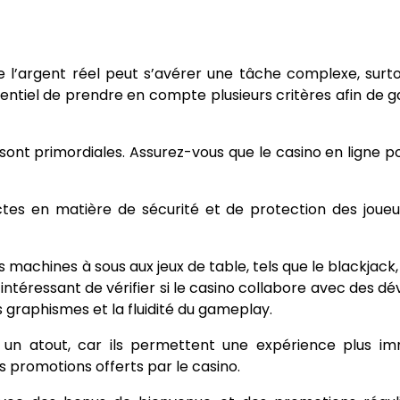
de l’argent réel peut s’avérer une tâche complexe, surt
ssentiel de prendre en compte plusieurs critères afin de g
e sont primordiales. Assurez-vous que le casino en ligne 
tes en matière de sécurité et de protection des joueur
es machines à sous aux jeux de table, tels que le blackjack,
st intéressant de vérifier si le casino collabore avec des 
s graphismes et la fluidité du gameplay.
 un atout, car ils permettent une expérience plus im
es promotions offerts par le casino.