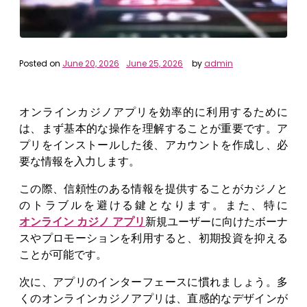
Posted on
June 20, 2026
June 25, 2026
by
admin
オンラインカジノアプリを効率的に利用するために
は、まず基本的な操作を理解することが重要です。ア
プリをインストールした後、アカウントを作成し、必
要な情報を入力します。
この際、信頼性のある情報を提供することがカジノと
のトラブルを避ける鍵となります。また、特に
オンライン カジノ アプリ
新規ユーザーに向けたボーナ
スやプロモーションを利用すると、初期投資を抑える
ことが可能です。
次に、アプリのインターフェースに慣れましょう。多
くのオンラインカジノアプリは、直感的なデザインが