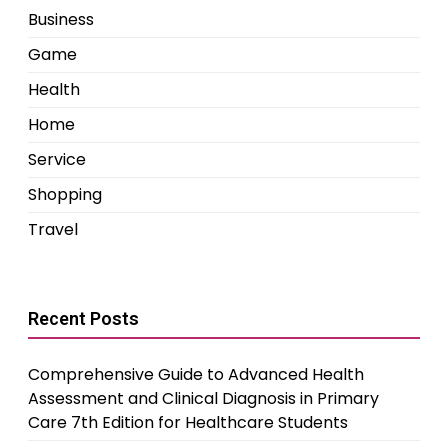
Business
Game
Health
Home
Service
Shopping
Travel
Recent Posts
Comprehensive Guide to Advanced Health
Assessment and Clinical Diagnosis in Primary
Care 7th Edition for Healthcare Students