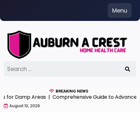
Skip
Menu
to
content
Search
for:
BREAKING NEWS
for Damp Areas |
Comprehensive Guide to Advanced Healt
August 10, 2026