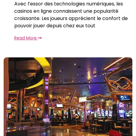
Avec l’essor des technologies numériques, les
casinos en ligne connaissent une popularité
croissante. Les joueurs apprécient le confort de
pouvoir jouer depuis chez eux tout
Read More