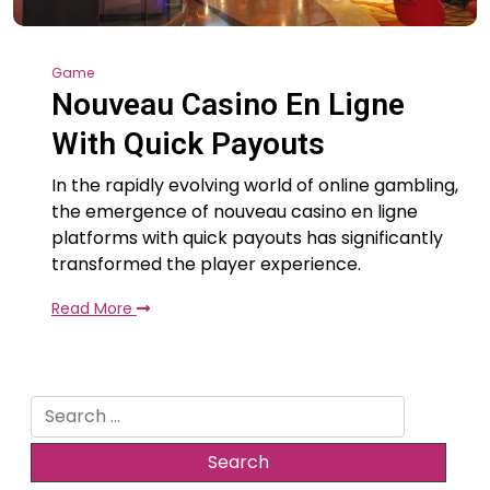
Game
Nouveau Casino En Ligne
With Quick Payouts
In the rapidly evolving world of online gambling,
the emergence of nouveau casino en ligne
platforms with quick payouts has significantly
transformed the player experience.
Read More
Search
for: