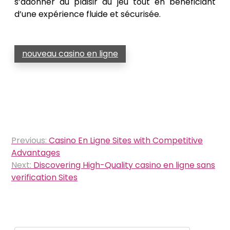
s’adonner au plaisir du jeu tout en bénéficiant
d’une expérience fluide et sécurisée.
nouveau casino en ligne
Post
Previous:
Casino En Ligne Sites with Competitive
navigation
Advantages
Next:
Discovering High-Quality casino en ligne sans
verification Sites