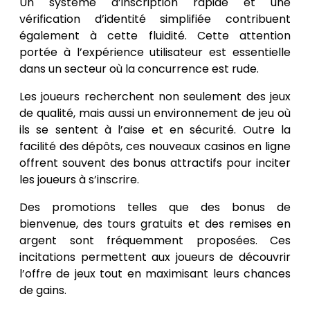
Un système d’inscription rapide et une
vérification d’identité simplifiée contribuent
également à cette fluidité. Cette attention
portée à l’expérience utilisateur est essentielle
dans un secteur où la concurrence est rude.
Les joueurs recherchent non seulement des jeux
de qualité, mais aussi un environnement de jeu où
ils se sentent à l’aise et en sécurité. Outre la
facilité des dépôts, ces nouveaux casinos en ligne
offrent souvent des bonus attractifs pour inciter
les joueurs à s’inscrire.
Des promotions telles que des bonus de
bienvenue, des tours gratuits et des remises en
argent sont fréquemment proposées. Ces
incitations permettent aux joueurs de découvrir
l’offre de jeux tout en maximisant leurs chances
de gains.