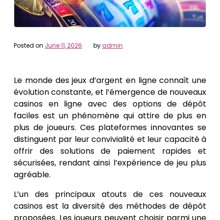
Posted on
June 11, 2026
by
admin
Le monde des jeux d’argent en ligne connaît une
évolution constante, et l’émergence de nouveaux
casinos en ligne avec des options de dépôt
faciles est un phénomène qui attire de plus en
plus de joueurs. Ces plateformes innovantes se
distinguent par leur convivialité et leur capacité à
offrir des solutions de paiement rapides et
sécurisées, rendant ainsi l’expérience de jeu plus
agréable.
L’un des principaux atouts de ces nouveaux
casinos est la diversité des méthodes de dépôt
proposées. Les joueurs peuvent choisir parmi une