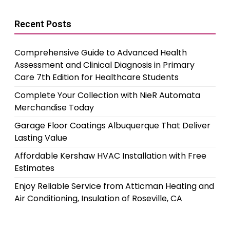
Recent Posts
Comprehensive Guide to Advanced Health
Assessment and Clinical Diagnosis in Primary
Care 7th Edition for Healthcare Students
Complete Your Collection with NieR Automata
Merchandise Today
Garage Floor Coatings Albuquerque That Deliver
Lasting Value
Affordable Kershaw HVAC Installation with Free
Estimates
Enjoy Reliable Service from Atticman Heating and
Air Conditioning, Insulation of Roseville, CA