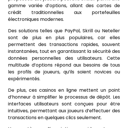
gamme variée d’options, allant des cartes de
crédit traditionnelles aux portefeuilles
électroniques modernes.
Des solutions telles que PayPal, Skrill ou Neteller
sont de plus en plus populaires, car elles
permettent des transactions rapides, souvent
instantanées, tout en garantissant la sécurité des
données personnelles des utilisateurs. Cette
multitude d’options répond aux besoins de tous
les profils de joueurs, qu’ils soient novices ou
expérimentés.
De plus, ces casinos en ligne mettent un point
d’honneur à simplifier le processus de dépôt. Les
interfaces utilisateurs sont conçues pour être
intuitives, permettant aux joueurs d’effectuer des
transactions en quelques clics seulement.