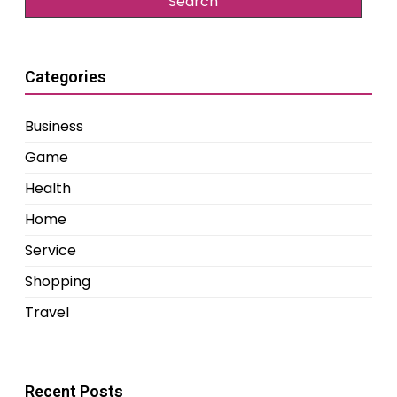
Categories
Business
Game
Health
Home
Service
Shopping
Travel
Recent Posts