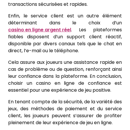
transactions sécurisées et rapides.
Enfin, le service client est un autre élément
déterminant dans le choix d’un
casino en ligne argent réel
. Les plateformes
fiables disposent d’un support client réactif,
disponible par divers canaux tels que le chat en
direct, l’e-mail ou le téléphone.
Cela assure aux joueurs une assistance rapide en
cas de problème ou de question, renforçant ainsi
leur confiance dans la plateforme. En conclusion,
choisir un casino en ligne de confiance est
essentiel pour une expérience de jeu positive.
En tenant compte de la sécurité, de la variété des
jeux, des méthodes de paiement et du service
client, les joueurs peuvent s’assurer de profiter
pleinement de leur expérience de jeu en ligne.