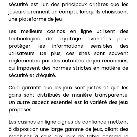
sécurité est l’un des principaux critères que les
joueurs prennent en compte lorsqu’ils choisissent
une plateforme de jeu.
Les meilleurs casinos en ligne utilisent des
technologies de cryptage avancées pour
protéger les informations sensibles des
utilisateurs. De plus, ces sites sont souvent
réglementés par des autorités de jeu reconnues,
qui imposent des normes strictes en matière de
sécurité et d’équité.
Cela garantit que les jeux sont justes et que les
gains sont distribués de manière transparente.
Un autre aspect essentiel est la variété des jeux
proposés.
Les casinos en ligne dignes de confiance mettent
à disposition une large gamme de jeux, allant des
machines à sous aux jeux de table comme le