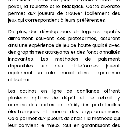
poker, la roulette et le blackjack. Cette diversité
permet aux joueurs de trouver facilement des
jeux qui correspondent à leurs préférences.
De plus, des développeurs de logiciels réputés
alimentent souvent ces plateformes, assurant
ainsi une expérience de jeu de haute qualité avec
des graphismes attrayants et des fonctionnalités
innovantes. Les méthodes de paiement
disponibles sur ces plateformes jouent
également un rôle crucial dans l’expérience
utilisateur.
Les casinos en ligne de confiance offrent
plusieurs options de dépôt et de retrait, y
compris des cartes de crédit, des portefeuilles
électroniques et même des cryptomonnaies.
Cela permet aux joueurs de choisir la méthode qui
leur convient le mieux, tout en garantissant des