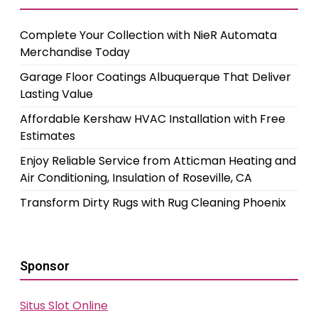
Complete Your Collection with NieR Automata
Merchandise Today
Garage Floor Coatings Albuquerque That Deliver
Lasting Value
Affordable Kershaw HVAC Installation with Free
Estimates
Enjoy Reliable Service from Atticman Heating and
Air Conditioning, Insulation of Roseville, CA
Transform Dirty Rugs with Rug Cleaning Phoenix
Sponsor
Situs Slot Online