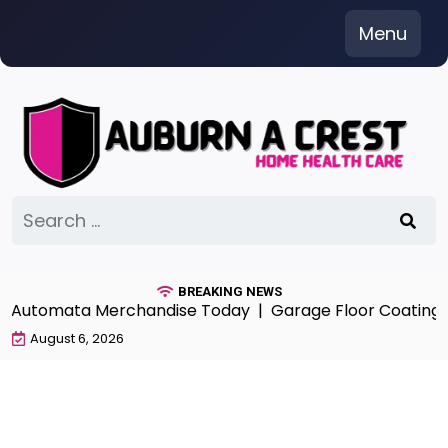
Skip
Menu
to
content
Search
for:
BREAKING NEWS
R Automata Merchandise Today |
Garage Floor Coatings A
August 6, 2026