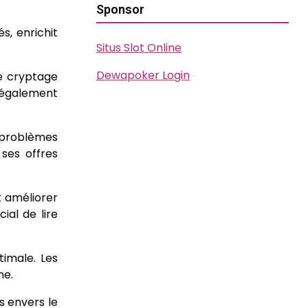
Sponsor
s, enrichit
Situs Slot Online
Dewapoker Login
de cryptage
t également
 problèmes
ses offres
t améliorer
ial de lire
timale. Les
ne.
s envers le