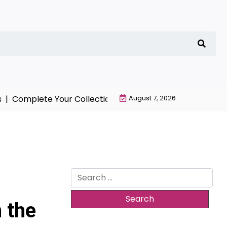
Complete Your Collection with NieR Automata Merchand
August 7, 2026
Search
for:
m the