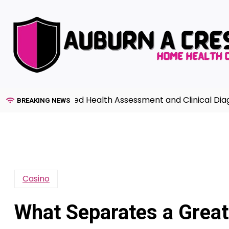
Skip
to
content
de to Advanced Health Assessment and Clinical Diagnosis
BREAKING NEWS
Casino
What Separates a Great 