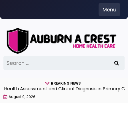
Skip
Menu
to
content
Search
for:
BREAKING NEWS
alth Assessment and Clinical Diagnosis in Primary Care
August 9, 2026