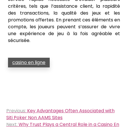
critères, tels que l’assistance client, la rapidité
des transactions, la qualité des jeux et les
promotions offertes. En prenant ces éléments en
compte, les joueurs peuvent s’assurer de vivre
une expérience de jeu à la fois agréable et
sécurisée.
casino en ligne
Post
Previous:
Key Advantages Often Associated with
navigation
Siti Poker Non AAMS Sites
Next:
Why Trust Plays a Central Role in a Casino En