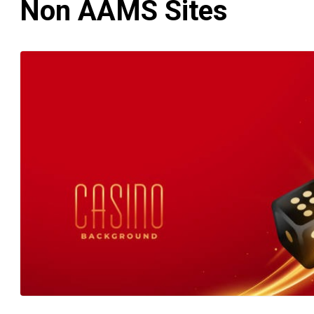
Non AAMS Sites