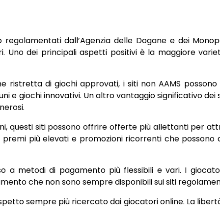
 regolamentati dall’Agenzia delle Dogane e dei Monopoli
. Uno dei principali aspetti positivi è la maggiore variet
e ristretta di giochi approvati, i siti non AAMS possono 
e giochi innovativi. Un altro vantaggio significativo dei s
nerosi.
 questi siti possono offrire offerte più allettanti per att
on premi più elevati e promozioni ricorrenti che posson
o a metodi di pagamento più flessibili e vari. I giocat
gamento che non sono sempre disponibili sui siti regolamen
tto sempre più ricercato dai giocatori online. La libertà