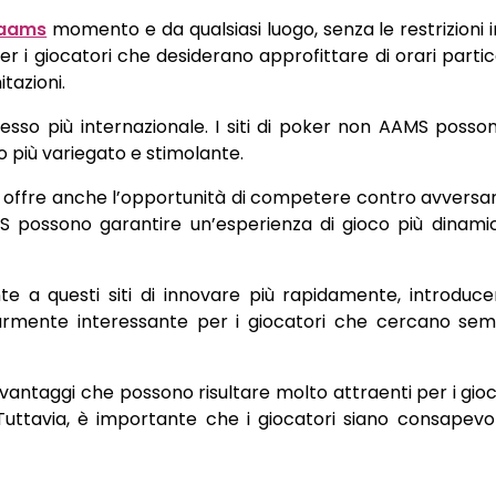
 aams
momento e da qualsiasi luogo, senza le restrizioni
r i giocatori che desiderano approfittare di orari partic
itazioni.
esso più internazionale. I siti di poker non AAMS posso
o più variegato e stimolante.
a offre anche l’opportunità di competere contro avversari
AAMS possono garantire un’esperienza di gioco più dina
e a questi siti di innovare più rapidamente, introduc
olarmente interessante per i giocatori che cercano se
i vantaggi che possono risultare molto attraenti per i gioc
Tuttavia, è importante che i giocatori siano consapevoli