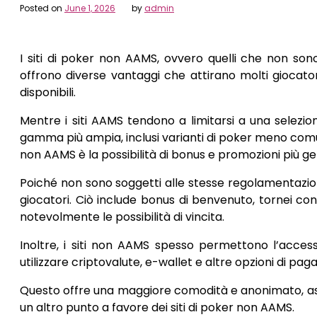
Posted on
June 1, 2026
by
admin
I siti di poker non AAMS, ovvero quelli che non sono
offrono diverse vantaggi che attirano molti giocatori
disponibili.
Mentre i siti AAMS tendono a limitarsi a una selezion
gamma più ampia, inclusi varianti di poker meno comuni 
non AAMS è la possibilità di bonus e promozioni più ge
Poiché non sono soggetti alle stesse regolamentazioni,
giocatori. Ciò include bonus di benvenuto, tornei c
notevolmente le possibilità di vincita.
Inoltre, i siti non AAMS spesso permettono l’access
utilizzare criptovalute, e-wallet e altre opzioni di pa
Questo offre una maggiore comodità e anonimato, aspe
un altro punto a favore dei siti di poker non AAMS.