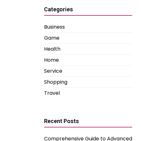
Categories
Business
Game
Health
Home
Service
Shopping
Travel
Recent Posts
Comprehensive Guide to Advanced