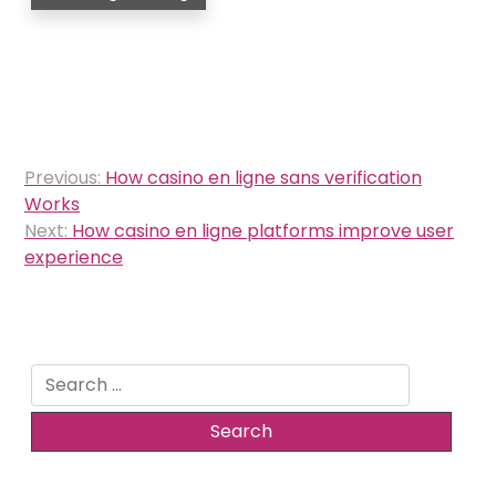
Post
Previous:
How casino en ligne sans verification
navigation
Works
Next:
How casino en ligne platforms improve user
experience
Search
for: