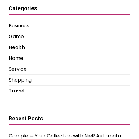
Categories
Business
Game
Health
Home
Service
Shopping
Travel
Recent Posts
Complete Your Collection with NieR Automata