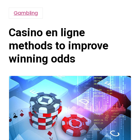
Gambling
Casino en ligne
methods to improve
winning odds