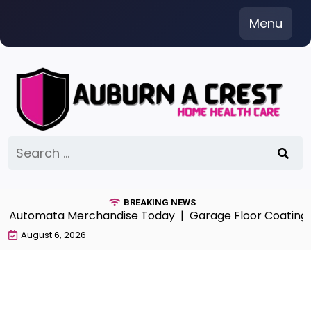
Skip
Menu
to
content
Search
for:
BREAKING NEWS
R Automata Merchandise Today |
Garage Floor Coatings A
August 6, 2026