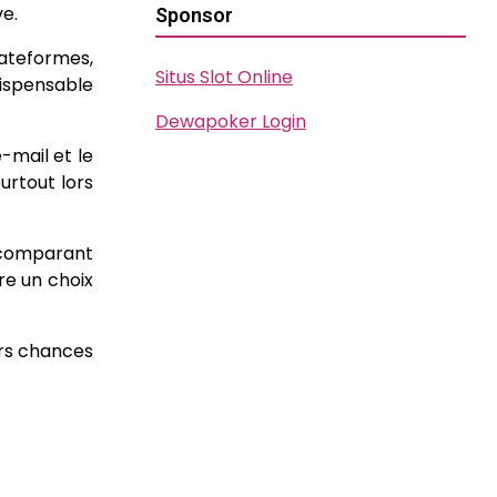
e.
Sponsor
ateformes,
Situs Slot Online
dispensable
Dewapoker Login
-mail et le
urtout lors
n comparant
ire un choix
urs chances