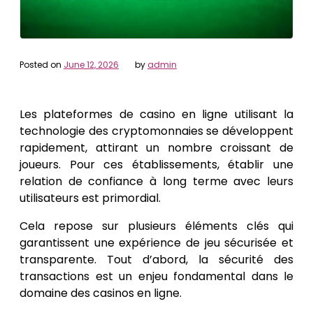
Posted on
June 12, 2026
by
admin
Les plateformes de casino en ligne utilisant la
technologie des cryptomonnaies se développent
rapidement, attirant un nombre croissant de
joueurs. Pour ces établissements, établir une
relation de confiance à long terme avec leurs
utilisateurs est primordial.
Cela repose sur plusieurs éléments clés qui
garantissent une expérience de jeu sécurisée et
transparente. Tout d’abord, la sécurité des
transactions est un enjeu fondamental dans le
domaine des casinos en ligne.