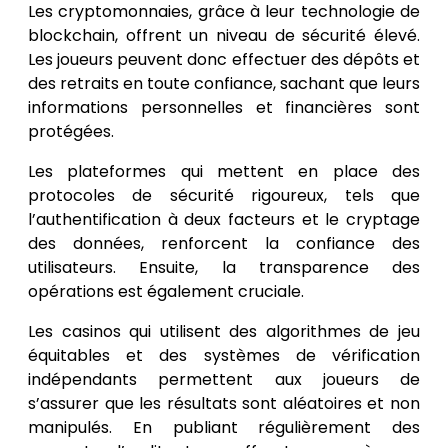
Les cryptomonnaies, grâce à leur technologie de
blockchain, offrent un niveau de sécurité élevé.
Les joueurs peuvent donc effectuer des dépôts et
des retraits en toute confiance, sachant que leurs
informations personnelles et financières sont
protégées.
Les plateformes qui mettent en place des
protocoles de sécurité rigoureux, tels que
l’authentification à deux facteurs et le cryptage
des données, renforcent la confiance des
utilisateurs. Ensuite, la transparence des
opérations est également cruciale.
Les casinos qui utilisent des algorithmes de jeu
équitables et des systèmes de vérification
indépendants permettent aux joueurs de
s’assurer que les résultats sont aléatoires et non
manipulés. En publiant régulièrement des