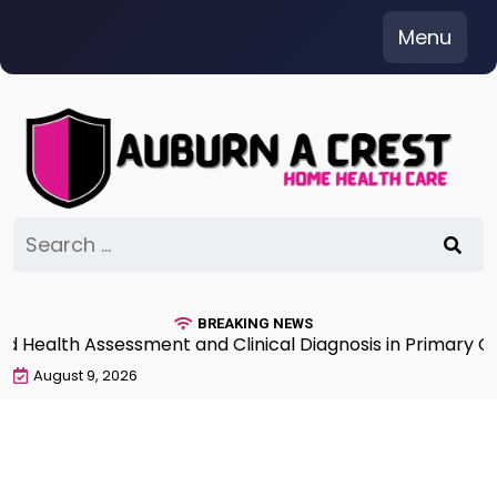
Skip
Menu
to
content
Search
for:
BREAKING NEWS
alth Assessment and Clinical Diagnosis in Primary Care
August 9, 2026