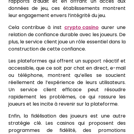
rapports d’audit et en offrant un accès aux
données de jeu, ces établissements montrent
leur engagement envers l’intégrité du jeu.
Cela contribue à inst
crypto casino
aurer une
relation de confiance durable avec les joueurs. De
plus, le service client joue un rôle essentiel dans la
construction de cette confiance.
Les plateformes qui offrent un support réactif et
accessible, que ce soit par chat en direct, e-mail
ou téléphone, montrent qu’elles se soucient
réellement de l’expérience de leurs utilisateurs.
Un service client efficace peut résoudre
rapidement les problèmes, ce qui rassure les
joueurs et les incite à revenir sur la plateforme.
Enfin, la fidélisation des joueurs est une autre
stratégie clé. Les casinos qui proposent des
programmes de fidélité, des promotions