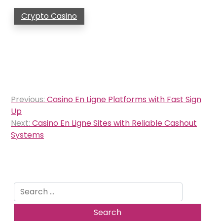
Crypto Casino
Post
Previous:
Casino En Ligne Platforms with Fast Sign
navigation
Up
Next:
Casino En Ligne Sites with Reliable Cashout
Systems
Search
for: