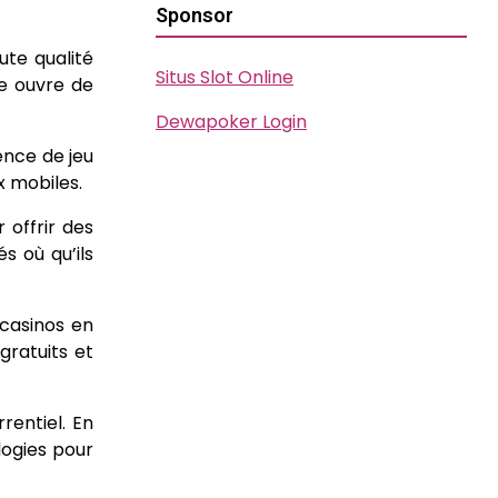
Sponsor
ute qualité
Situs Slot Online
ée ouvre de
Dewapoker Login
ence de jeu
x mobiles.
 offrir des
s où qu’ils
 casinos en
gratuits et
entiel. En
logies pour