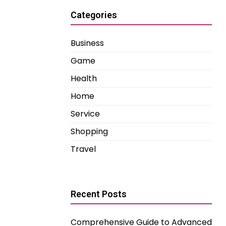
Categories
Business
Game
Health
Home
Service
Shopping
Travel
Recent Posts
Comprehensive Guide to Advanced