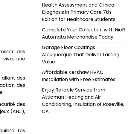
Health Assessment and Clinical
Diagnosis in Primary Care 7th
Edition for Healthcare Students
Complete Your Collection with NieR
Automata Merchandise Today
Garage Floor Coatings
’essor des
Albuquerque That Deliver Lasting
r vivre une
Value
Affordable Kershaw HVAC
 allant des
Installation with Free Estimates
raction des
Enjoy Reliable Service from
e.
Atticman Heating and Air
écurité des
Conditioning, Insulation of Roseville,
 jeux (ANJ),
CA
illité. Les