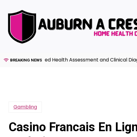
Skip
to
content
de to Advanced Health Assessment and Clinical Diagnosis
BREAKING NEWS
Gambling
Casino Francais En Lign