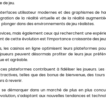
 de jeu.
interfaces utilisateur modernes et des graphismes de ha
égration de la réalité virtuelle et de la réalité augment
 plonger dans des environnements de jeu réalistes.
novices, mais également ceux qui recherchent une expéri
 de cette évolution est l’importance croissante des jeu
, les casinos en ligne optimisent leurs plateformes pour
 joueurs peuvent désormais profiter de leurs jeux préféré
que et agréable.
 ces plateformes contribuent à fidéliser les joueurs. Les
tractives, telles que des bonus de bienvenue, des tours 
rs à revenir.
r se démarquer dans un marché de plus en plus concurr
évolution, s’adaptant aux nouvelles tendances et techno