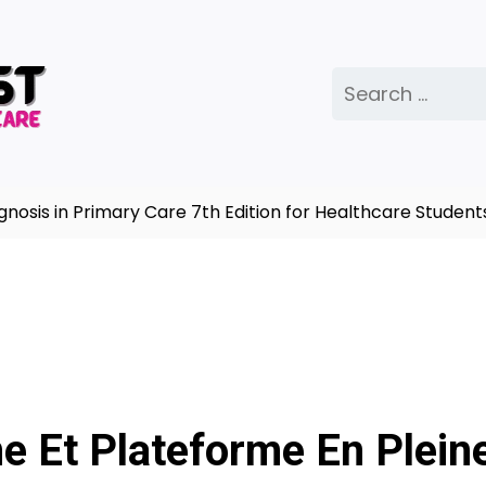
Search
for:
 in Primary Care 7th Edition for Healthcare Students |
e Et Plateforme En Plein