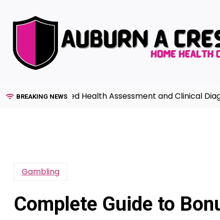
Skip
to
content
ide to Advanced Health Assessment and Clinical Diagnosi
BREAKING NEWS
Gambling
Complete Guide to Bonu