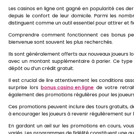
Les casinos en ligne ont gagné en popularité ces der
depuis le confort de leur domicile. Parmi les nomb
distinguent comme un outil essentiel pour attirer et fid
Comprendre comment fonctionnent ces bonus peut
bienvenue sont souvent les plus recherchés.
Ils sont généralement offerts aux nouveaux joueurs l
avec un montant supplémentaire à parier. Ce type
dépôt ou d’un crédit gratuit.
Il est crucial de lire attentivement les conditions as
surprise lors
bonus casino en ligne
de votre retrai
également des promotions régulières pour les joueurs
Ces promotions peuvent inclure des tours gratuits, d
à encourager les joueurs à revenir régulièrement sur 
En gardant un œil sur les promotions en cours, vou
variés. Les programmes de fidélité constituent une a