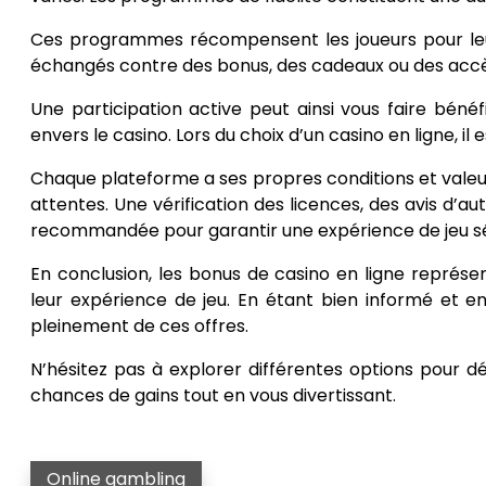
Ces programmes récompensent les joueurs pour leur 
échangés contre des bonus, des cadeaux ou des accè
Une participation active peut ainsi vous faire bén
envers le casino. Lors du choix d’un casino en ligne, i
Chaque plateforme a ses propres conditions et valeurs
attentes. Une vérification des licences, des avis d’
recommandée pour garantir une expérience de jeu sé
En conclusion, les bonus de casino en ligne représe
leur expérience de jeu. En étant bien informé et en
pleinement de ces offres.
N’hésitez pas à explorer différentes options pour dé
chances de gains tout en vous divertissant.
Online gambling