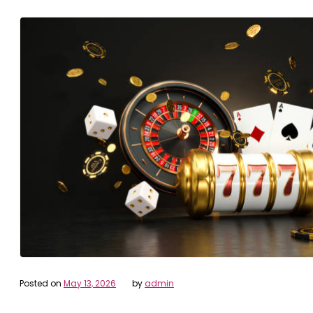
Posted on
May 13, 2026
by
admin