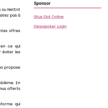
Sponsor
 ou NetEnt
sitez pas à
Situs Slot Online
Dewapoker Login
ntes offres
 en ce qui
 éviter les
ino propose
roblème. En
onus offerts
eforme qui