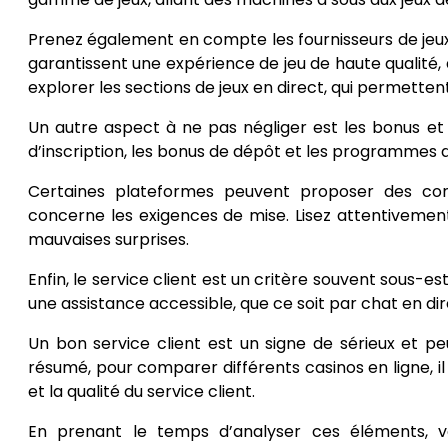
Prenez également en compte les fournisseurs de j
garantissent une expérience de jeu de haute qualité,
explorer les sections de jeux en direct, qui permetten
Un autre aspect à ne pas négliger est les bonus et 
d’inscription, les bonus de dépôt et les programmes de
Certaines plateformes peuvent proposer des con
concerne les exigences de mise. Lisez attentivement
mauvaises surprises.
Enfin, le service client est un critère souvent sous-
une assistance accessible, que ce soit par chat en di
Un bon service client est un signe de sérieux et pe
résumé, pour comparer différents casinos en ligne, il e
et la qualité du service client.
En prenant le temps d’analyser ces éléments, 