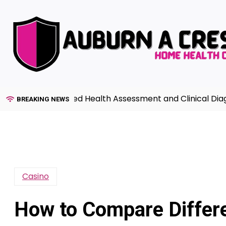
Skip
to
content
de to Advanced Health Assessment and Clinical Diagnosis
BREAKING NEWS
Casino
How to Compare Differe