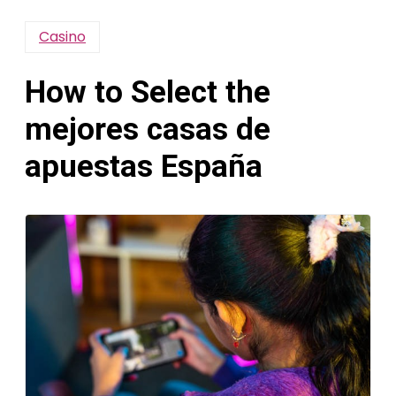
Casino
How to Select the
mejores casas de
apuestas España