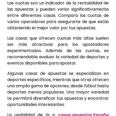
Las cuotas son un indicador de la rentabilidad de
las apuestas y pueden variar significativamente
entre diferentes casas. Compara las cuotas de
varios operadores para asegurarte de que estás
obteniendo el mejor valor por tus apuestas.
Las casas que ofrecen cuotas más altas suelen
ser más atractivas para los apostadores
experimentados. Además de las cuotas, es
recomendable evaluar la variedad de deportes y
eventos disponibles para apostar.
Algunas casas de apuestas se especializan en
deportes específicos, mientras que otras ofrecen
una amplia gama de opciones, desde fútbol hasta
deportes menos populares. Una mayor variedad
te permitirá diversificar tus apuestas y encontrar
oportunidades interesantes.
La usabilidad de la p
casas apuestas España