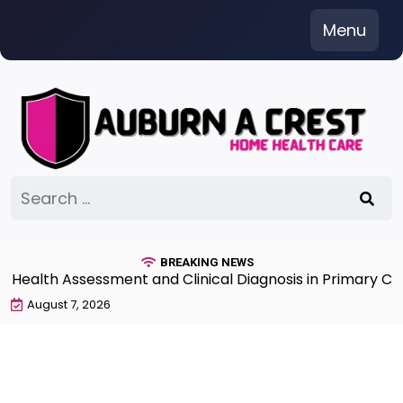
Skip
Menu
to
content
Search
for:
BREAKING NEWS
alth Assessment and Clinical Diagnosis in Primary Care 
August 7, 2026