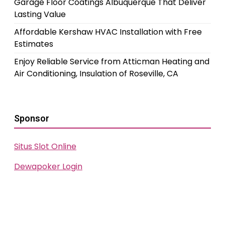
Garage Floor Coatings Albuquerque That Deliver
Lasting Value
Affordable Kershaw HVAC Installation with Free
Estimates
Enjoy Reliable Service from Atticman Heating and
Air Conditioning, Insulation of Roseville, CA
Sponsor
Situs Slot Online
Dewapoker Login