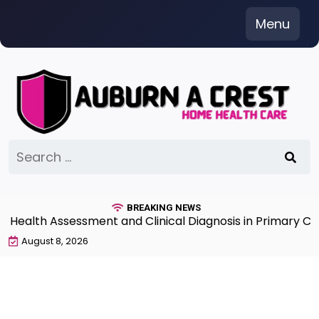
Skip
Menu
to
content
Search
for:
BREAKING NEWS
alth Assessment and Clinical Diagnosis in Primary Care 
August 8, 2026