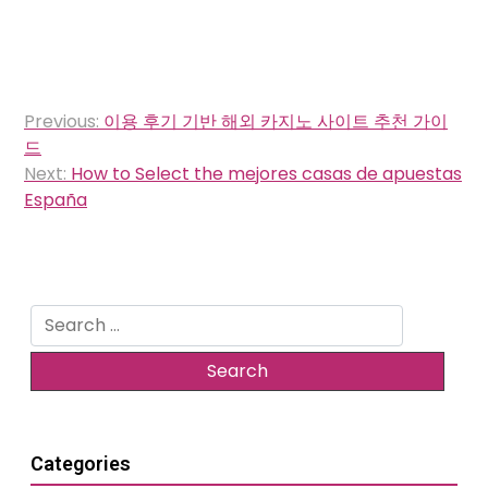
Post
Previous:
이용 후기 기반 해외 카지노 사이트 추천 가이
navigation
드
Next:
How to Select the mejores casas de apuestas
España
Search
for:
Categories