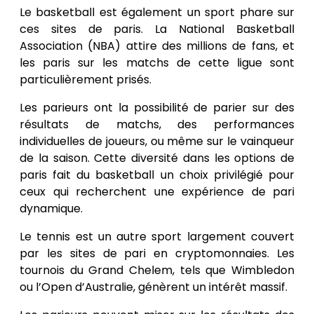
Le basketball est également un sport phare sur
ces sites de paris. La National Basketball
Association (NBA) attire des millions de fans, et
les paris sur les matchs de cette ligue sont
particulièrement prisés.
Les parieurs ont la possibilité de parier sur des
résultats de matchs, des performances
individuelles de joueurs, ou même sur le vainqueur
de la saison. Cette diversité dans les options de
paris fait du basketball un choix privilégié pour
ceux qui recherchent une expérience de pari
dynamique.
Le tennis est un autre sport largement couvert
par les sites de pari en cryptomonnaies. Les
tournois du Grand Chelem, tels que Wimbledon
ou l’Open d’Australie, génèrent un intérêt massif.