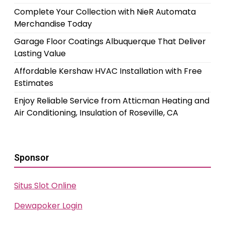
Complete Your Collection with NieR Automata
Merchandise Today
Garage Floor Coatings Albuquerque That Deliver
Lasting Value
Affordable Kershaw HVAC Installation with Free
Estimates
Enjoy Reliable Service from Atticman Heating and
Air Conditioning, Insulation of Roseville, CA
Sponsor
Situs Slot Online
Dewapoker Login