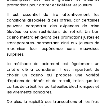
promotions pour attirer et fidéliser les joueurs.
Il est essentiel de lire attentivement les
conditions associées à ces offres, car certaines
peuvent comporter des exigences de mise
élevées ou des restrictions de retrait. Un bon
casino mettra en avant des promotions justes et
transparentes, permettant ainsi aux joueurs de
maximiser leur expérience sans mauvaises
surprises.
La méthode de paiement est également un
critère clé à considérer. Il est important de
choisir un casino qui propose une variété
d’options de dépôt et de retrait, telles que les
cartes de crédit, les portefeuilles électroniques et
les virements bancaires.
De plus, la rapidité des transactions et les frais