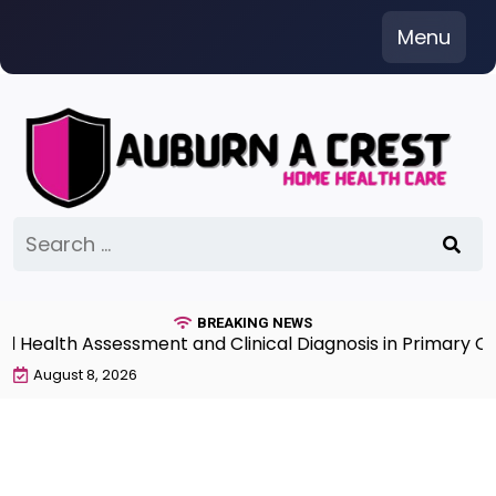
Skip
Menu
to
content
Search
for:
BREAKING NEWS
alth Assessment and Clinical Diagnosis in Primary Care 
August 8, 2026