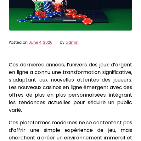
Posted on
June 4, 2026
by
admin
Ces dernières années, l’univers des jeux d’argent
en ligne a connu une transformation significative,
s’adaptant aux nouvelles attentes des joueurs.
Les nouveaux casinos en ligne émergent avec des
offres de plus en plus personnalisées, intégrant
les tendances actuelles pour séduire un public
varié.
Ces plateformes modernes ne se contentent pas
d’offrir une simple expérience de jeu, mais
cherchent à créer un environnement immersif et