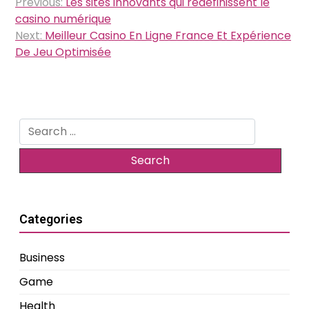
Previous:
Les sites innovants qui redéfinissent le
navigation
casino numérique
Next:
Meilleur Casino En Ligne France Et Expérience
De Jeu Optimisée
Search
for:
Categories
Business
Game
Health