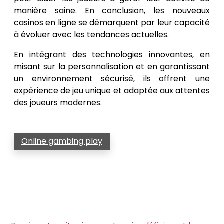
manière saine. En conclusion, les nouveaux
casinos en ligne se démarquent par leur capacité
à évoluer avec les tendances actuelles.
En intégrant des technologies innovantes, en
misant sur la personnalisation et en garantissant
un environnement sécurisé, ils offrent une
expérience de jeu unique et adaptée aux attentes
des joueurs modernes.
Online gambing play
Post