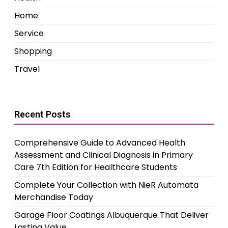
Home
Service
Shopping
Travel
Recent Posts
Comprehensive Guide to Advanced Health
Assessment and Clinical Diagnosis in Primary
Care 7th Edition for Healthcare Students
Complete Your Collection with NieR Automata
Merchandise Today
Garage Floor Coatings Albuquerque That Deliver
Lasting Value