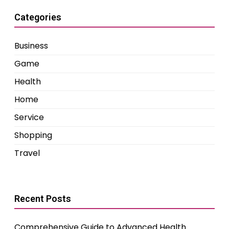
Categories
Business
Game
Health
Home
Service
Shopping
Travel
Recent Posts
Comprehensive Guide to Advanced Health