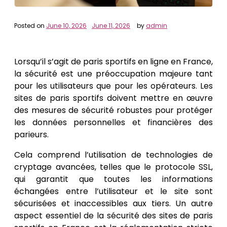
Posted on
June 10, 2026
June 11, 2026
by
admin
Lorsqu’il s’agit de paris sportifs en ligne en France,
la sécurité est une préoccupation majeure tant
pour les utilisateurs que pour les opérateurs. Les
sites de paris sportifs doivent mettre en œuvre
des mesures de sécurité robustes pour protéger
les données personnelles et financières des
parieurs.
Cela comprend l’utilisation de technologies de
cryptage avancées, telles que le protocole SSL,
qui garantit que toutes les informations
échangées entre l’utilisateur et le site sont
sécurisées et inaccessibles aux tiers. Un autre
aspect essentiel de la sécurité des sites de paris