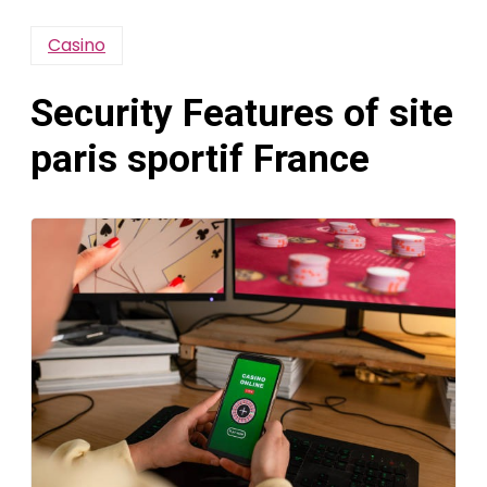
Casino
Security Features of site
paris sportif France