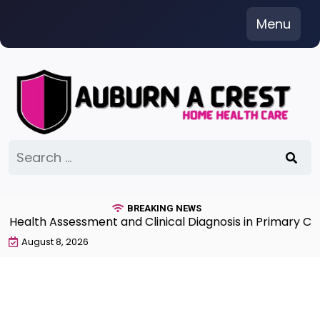
Skip
Menu
to
content
Search
for:
BREAKING NEWS
lth Assessment and Clinical Diagnosis in Primary Care 
August 8, 2026