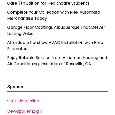
Care 7th Edition for Healthcare Students
Complete Your Collection with NieR Automata
Merchandise Today
Garage Floor Coatings Albuquerque That Deliver
Lasting Value
Affordable Kershaw HVAC Installation with Free
Estimates
Enjoy Reliable Service from Atticman Heating and
Air Conditioning, Insulation of Roseville, CA
Sponsor
Situs Slot Online
Dewapoker Login