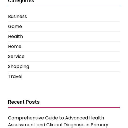
Categories
Business
Game
Health
Home
Service
Shopping
Travel
Recent Posts
Comprehensive Guide to Advanced Health
Assessment and Clinical Diagnosis in Primary