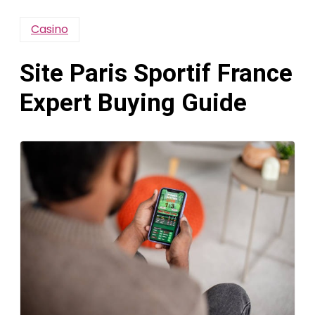
Casino
Site Paris Sportif France
Expert Buying Guide