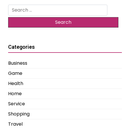
Search
for:
Categories
Business
Game
Health
Home
Service
Shopping
Travel