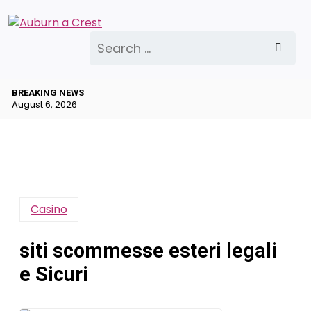
Skip
to
Search
content
for:
BREAKING NEWS
August 6, 2026
Casino
siti scommesse esteri legali
e Sicuri