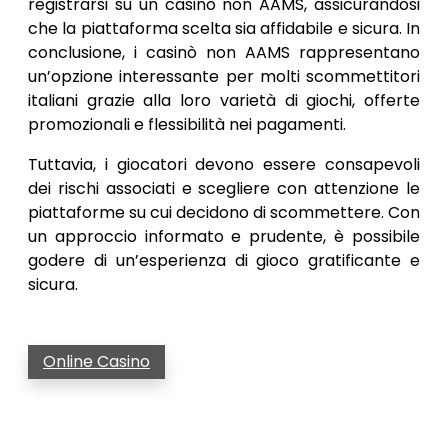
registrarsi su un casinò non AAMS, assicurandosi
che la piattaforma scelta sia affidabile e sicura. In
conclusione, i casinò non AAMS rappresentano
un’opzione interessante per molti scommettitori
italiani grazie alla loro varietà di giochi, offerte
promozionali e flessibilità nei pagamenti.
Tuttavia, i giocatori devono essere consapevoli
dei rischi associati e scegliere con attenzione le
piattaforme su cui decidono di scommettere. Con
un approccio informato e prudente, è possibile
godere di un’esperienza di gioco gratificante e
sicura.
Online Casino