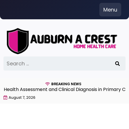
Skip
Menu
to
content
Search
for:
BREAKING NEWS
alth Assessment and Clinical Diagnosis in Primary Care
August 7, 2026