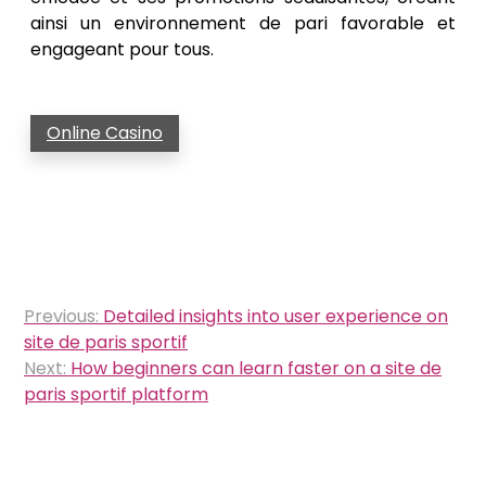
ainsi un environnement de pari favorable et
engageant pour tous.
Online Casino
Post
Previous:
Detailed insights into user experience on
navigation
site de paris sportif
Next:
How beginners can learn faster on a site de
paris sportif platform