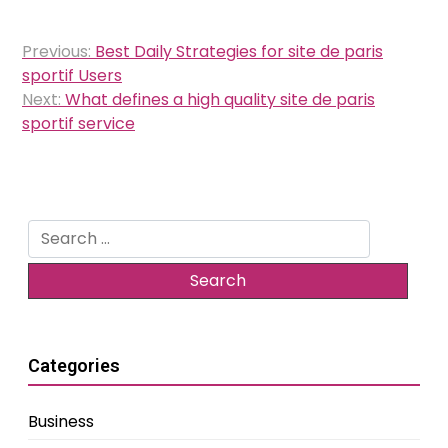
Post
Previous:
Best Daily Strategies for site de paris
navigation
sportif Users
Next:
What defines a high quality site de paris
sportif service
Search
for:
Categories
Business