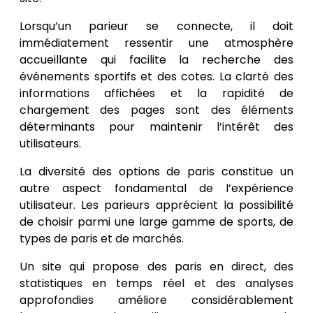
Lorsqu’un parieur se connecte, il doit
immédiatement ressentir une atmosphère
accueillante qui facilite la recherche des
événements sportifs et des cotes. La clarté des
informations affichées et la rapidité de
chargement des pages sont des éléments
déterminants pour maintenir l’intérêt des
utilisateurs.
La diversité des options de paris constitue un
autre aspect fondamental de l’expérience
utilisateur. Les parieurs apprécient la possibilité
de choisir parmi une large gamme de sports, de
types de paris et de marchés.
Un site qui propose des paris en direct, des
statistiques en temps réel et des analyses
approfondies améliore considérablement