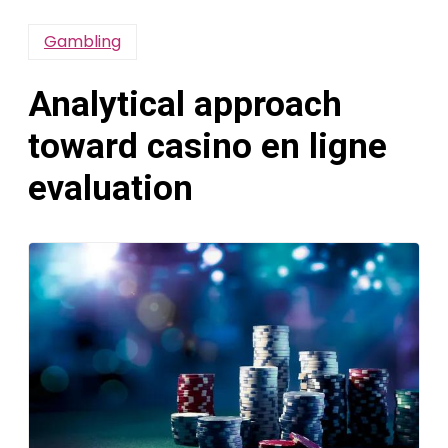
Gambling
Analytical approach
toward casino en ligne
evaluation