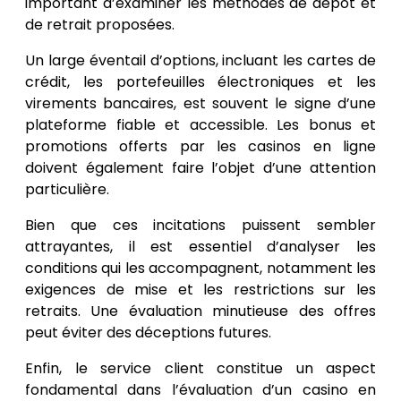
important d’examiner les méthodes de dépôt et
de retrait proposées.
Un large éventail d’options, incluant les cartes de
crédit, les portefeuilles électroniques et les
virements bancaires, est souvent le signe d’une
plateforme fiable et accessible. Les bonus et
promotions offerts par les casinos en ligne
doivent également faire l’objet d’une attention
particulière.
Bien que ces incitations puissent sembler
attrayantes, il est essentiel d’analyser les
conditions qui les accompagnent, notamment les
exigences de mise et les restrictions sur les
retraits. Une évaluation minutieuse des offres
peut éviter des déceptions futures.
Enfin, le service client constitue un aspect
fondamental dans l’évaluation d’un casino en