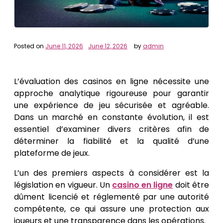
Posted on
June 11, 2026
June 12, 2026
by
admin
L’évaluation des casinos en ligne nécessite une
approche analytique rigoureuse pour garantir
une expérience de jeu sécurisée et agréable.
Dans un marché en constante évolution, il est
essentiel d’examiner divers critères afin de
déterminer la fiabilité et la qualité d’une
plateforme de jeux.
L’un des premiers aspects à considérer est la
législation en vigueur. Un
casino en ligne
doit être
dûment licencié et réglementé par une autorité
compétente, ce qui assure une protection aux
joueurs et une transparence dans les opérations.