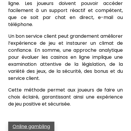
ligne. Les joueurs doivent pouvoir accéder
facilement à un support réactif et compétent,
que ce soit par chat en direct, e-mail ou
téléphone.
Un bon service client peut grandement améliorer
l’expérience de jeu et instaurer un climat de
confiance. En somme, une approche analytique
pour évaluer les casinos en ligne implique une
examination attentive de la législation, de la
variété des jeux, de la sécurité, des bonus et du
service client.
Cette méthode permet aux joueurs de faire un
choix éclairé, garantissant ainsi une expérience
de jeu positive et sécurisée.
Online gambling