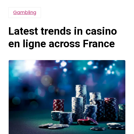
Gambling
Latest trends in casino
en ligne across France