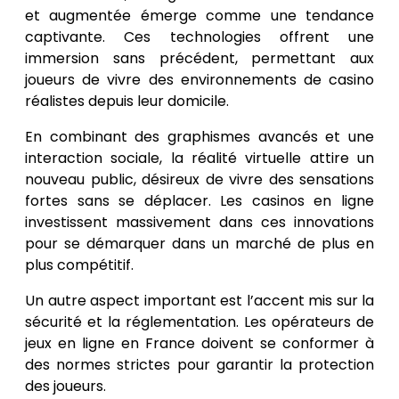
et augmentée émerge comme une tendance
captivante. Ces technologies offrent une
immersion sans précédent, permettant aux
joueurs de vivre des environnements de casino
réalistes depuis leur domicile.
En combinant des graphismes avancés et une
interaction sociale, la réalité virtuelle attire un
nouveau public, désireux de vivre des sensations
fortes sans se déplacer. Les casinos en ligne
investissent massivement dans ces innovations
pour se démarquer dans un marché de plus en
plus compétitif.
Un autre aspect important est l’accent mis sur la
sécurité et la réglementation. Les opérateurs de
jeux en ligne en France doivent se conformer à
des normes strictes pour garantir la protection
des joueurs.