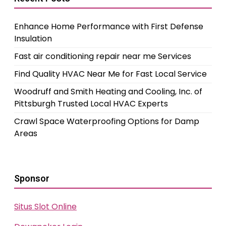
Enhance Home Performance with First Defense
Insulation
Fast air conditioning repair near me Services
Find Quality HVAC Near Me for Fast Local Service
Woodruff and Smith Heating and Cooling, Inc. of
Pittsburgh Trusted Local HVAC Experts
Crawl Space Waterproofing Options for Damp
Areas
Sponsor
Situs Slot Online