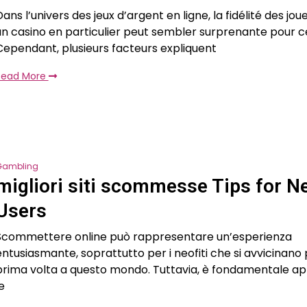
ans l’univers des jeux d’argent en ligne, la fidélité des jo
un casino en particulier peut sembler surprenante pour ce
Cependant, plusieurs facteurs expliquent
Read More
Gambling
migliori siti scommesse Tips for N
Users
Scommettere online può rappresentare un’esperienza
entusiasmante, soprattutto per i neofiti che si avvicinano 
prima volta a questo mondo. Tuttavia, è fondamentale a
e