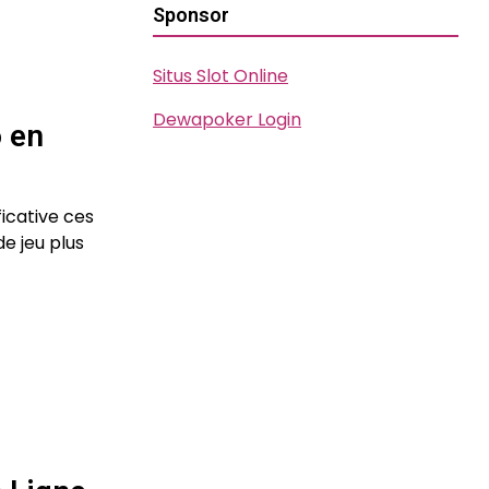
Sponsor
Situs Slot Online
Dewapoker Login
o en
icative ces
e jeu plus