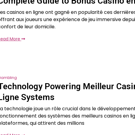
Complete Guide to Bonus Casino en
Les casinos en ligne ont gagné en popularité ces dernière
offrant aux joueurs une expérience de jeu immersive depui
confort de leur domicile.
Read More
Gambling
Technology Powering Meilleur Casi
Ligne Systems
La technologie joue un rôle crucial dans le développement
fonctionnement des systèmes des meilleurs casinos en li
plateformes, qui attirent des millions