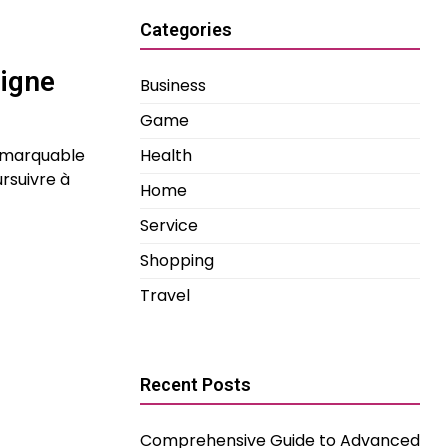
Categories
ligne
Business
Game
remarquable
Health
rsuivre à
Home
Service
Shopping
Travel
Recent Posts
Comprehensive Guide to Advanced