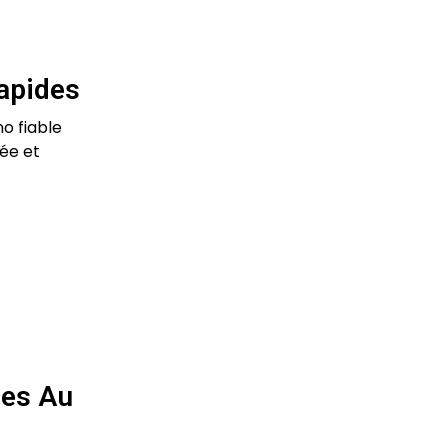
apides
no fiable
sée et
les Au